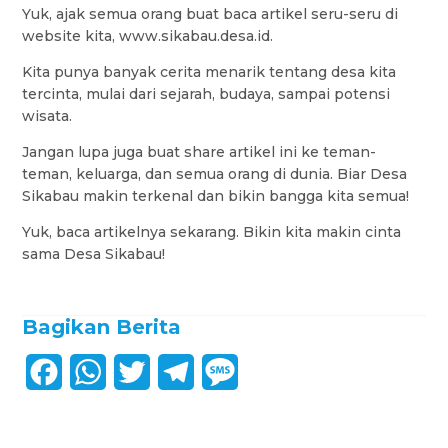
Yuk, ajak semua orang buat baca artikel seru-seru di
website kita, www.sikabau.desa.id.
Kita punya banyak cerita menarik tentang desa kita
tercinta, mulai dari sejarah, budaya, sampai potensi
wisata.
Jangan lupa juga buat share artikel ini ke teman-
teman, keluarga, dan semua orang di dunia. Biar Desa
Sikabau makin terkenal dan bikin bangga kita semua!
Yuk, baca artikelnya sekarang. Bikin kita makin cinta
sama Desa Sikabau!
Bagikan Berita
F
W
T
T
M
a
h
w
e
e
c
a
i
l
s