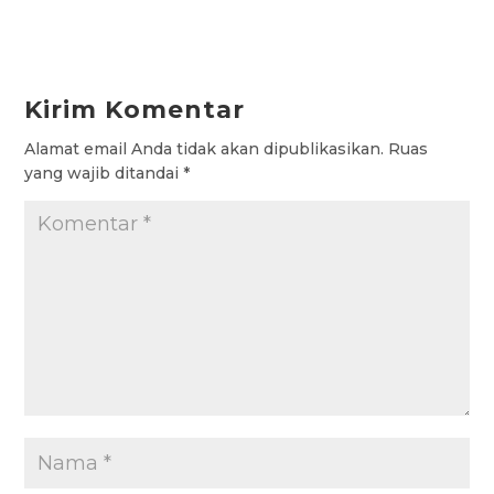
e
t
t
e
s
b
s
t
g
a
Kirim Komentar
o
A
e
r
g
Alamat email Anda tidak akan dipublikasikan.
Ruas
o
p
r
a
e
yang wajib ditandai
*
k
p
m