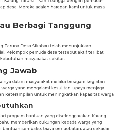
if Karang Taruna. “Kami bangga dengan pemuda-
dap desa. Mereka adalah harapan kami untuk masa
bau Berbagi Tanggung
g Taruna Desa Sikabau telah menunjukkan
. Kelompok pemuda desa tersebut aktif terlibat
kebutuhan masyarakat sekitar.
ng Jawab
alnya dalam masyarakat melalui beragam kegiatan
gi warga yang mengalami kesulitan, upaya menjaga
an keterampilan untuk meningkatkan kapasitas warga.
butuhkan
 dari program bantuan yang diselenggarakan Karang
mbahu memberikan dukungan kepada warga yang
 bantuan sembako, biaya pengobatan, atau sekadar