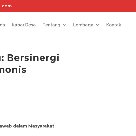
l.com
nda
Kabar Desa
Tentang
Lembaga
Kontak
: Bersinergi
monis
Jawab dalam Masyarakat