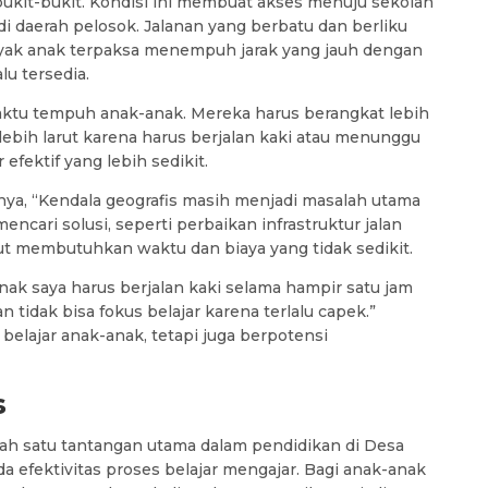
bukit-bukit. Kondisi ini membuat akses menuju sekolah
 di daerah pelosok. Jalanan yang berbatu dan berliku
nyak anak terpaksa menempuh jarak yang jauh dengan
lu tersedia.
waktu tempuh anak-anak. Mereka harus berangkat lebih
lebih larut karena harus berjalan kaki atau menunggu
efektif yang lebih sedikit.
a, “Kendala geografis masih menjadi masalah utama
encari solusi, seperti perbaikan infrastruktur jalan
ut membutuhkan waktu dan biaya yang tidak sedikit.
ak saya harus berjalan kaki selama hampir satu jam
n tidak bisa fokus belajar karena terlalu capek.”
belajar anak-anak, tetapi juga berpotensi
s
lah satu tantangan utama dalam pendidikan di Desa
a efektivitas proses belajar mengajar. Bagi anak-anak