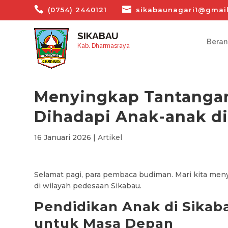
(0754) 2440121
sikabaunagari1@gmai
SIKABAU
Bera
Kab. Dharmasraya
Menyingkap Tantangan
Dihadapi Anak-anak di
16 Januari 2026
|
Artikel
Selamat pagi, para pembaca budiman. Mari kita men
di wilayah pedesaan Sikabau.
Pendidikan Anak di Sikab
untuk Masa Depan