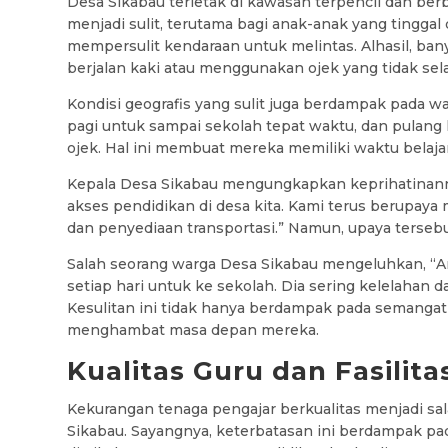
Desa Sikabau terletak di kawasan terpencil dan ber
menjadi sulit, terutama bagi anak-anak yang tinggal
mempersulit kendaraan untuk melintas. Alhasil, ba
berjalan kaki atau menggunakan ojek yang tidak sela
Kondisi geografis yang sulit juga berdampak pada 
pagi untuk sampai sekolah tepat waktu, dan pulang 
ojek. Hal ini membuat mereka memiliki waktu belajar 
Kepala Desa Sikabau mengungkapkan keprihatinanny
akses pendidikan di desa kita. Kami terus berupaya m
dan penyediaan transportasi.” Namun, upaya terseb
Salah seorang warga Desa Sikabau mengeluhkan, “An
setiap hari untuk ke sekolah. Dia sering kelelahan da
Kesulitan ini tidak hanya berdampak pada semangat 
menghambat masa depan mereka.
Kualitas Guru dan Fasilita
Kekurangan tenaga pengajar berkualitas menjadi sa
Sikabau. Sayangnya, keterbatasan ini berdampak pad