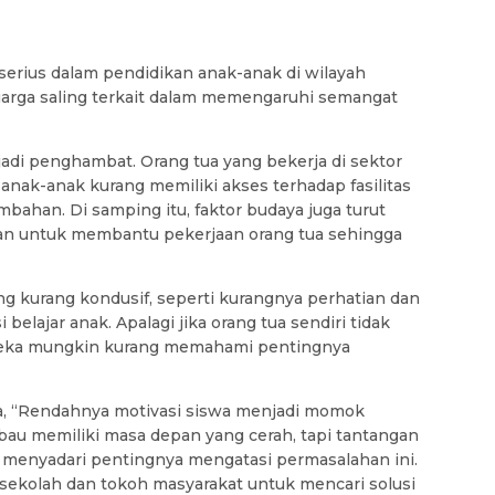
a
serius dalam pendidikan anak-anak di wilayah
uarga saling terkait dalam memengaruhi semangat
di penghambat. Orang tua yang bekerja di sektor
ak-anak kurang memiliki akses terhadap fasilitas
tambahan. Di samping itu, faktor budaya juga turut
kan untuk membantu pekerjaan orang tua sehingga
ng kurang kondusif, seperti kurangnya perhatian dan
elajar anak. Apalagi jika orang tua sendiri tidak
mereka mungkin kurang memahami pentingnya
a, “Rendahnya motivasi siswa menjadi momok
abau memiliki masa depan yang cerah, tapi tantangan
a menyadari pentingnya mengatasi permasalahan ini.
sekolah dan tokoh masyarakat untuk mencari solusi