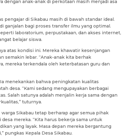
ra dengan anak-anak di perkotaan masih menjadi asa
 pengajar di Sikabau masih di bawah standar ideal.
 ganjalan bagi proses transfer ilmu yang optimal.
 seperti laboratorium, perpustakaan, dan akses internet,
at belajar siswa.
 atas kondisi ini. Mereka khawatir kesenjangan
an semakin lebar. “Anak-anak kita berhak
a, mereka terkendala oleh keterbatasan guru dan
. Ia menekankan bahwa peningkatan kualitas
ntah desa. “Kami sedang mengupayakan berbagai
tas. Salah satunya adalah menjalin kerja sama dengan
ualitas,” tuturnya.
 warga Sikabau tetap berharap agar semua pihak
 desa mereka. “Kita harus bekerja sama untuk
idikan yang layak. Masa depan mereka bergantung
i,” pungkas Kepala Desa Sikabau.