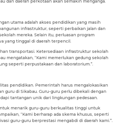
abau dan daerah perkotaan akan semakin menganga.
dungan utama adalah akses pendidikan yang masih
angunan infrastruktur, seperti perbaikan jalan dan
olah mereka. Selain itu, perluasan program
 yang tinggal di daerah terpencil.
n transportasi. Ketersediaan infrastruktur sekolah
kabau mengatakan, “Kami memerlukan gedung sekolah
ung seperti perpustakaan dan laboratorium.”.
itas pendidikan. Pemerintah harus mengalokasikan
guru di Sikabau. Guru-guru perlu dibekali dengan
adapi tantangan unik dari lingkungan pedesaan.
untuk menarik guru-guru berkualitas tinggi untuk
ampaikan, “Kami berharap ada skema khusus, seperti
si guru-guru berprestasi mengabdi di daerah kami.”.