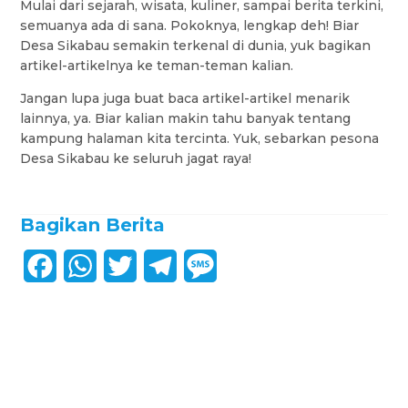
Mulai dari sejarah, wisata, kuliner, sampai berita terkini,
semuanya ada di sana. Pokoknya, lengkap deh! Biar
Desa Sikabau semakin terkenal di dunia, yuk bagikan
artikel-artikelnya ke teman-teman kalian.
Jangan lupa juga buat baca artikel-artikel menarik
lainnya, ya. Biar kalian makin tahu banyak tentang
kampung halaman kita tercinta. Yuk, sebarkan pesona
Desa Sikabau ke seluruh jagat raya!
Bagikan Berita
F
W
T
T
M
a
h
w
e
e
c
a
i
l
s
e
t
t
e
s
b
s
t
g
a