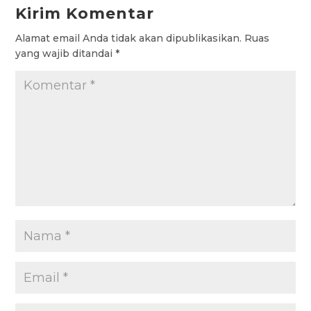
Kirim Komentar
o
A
e
r
g
Alamat email Anda tidak akan dipublikasikan.
Ruas
o
p
r
a
e
yang wajib ditandai
*
k
p
m