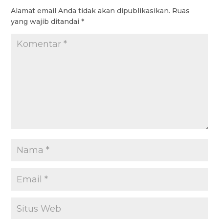
Alamat email Anda tidak akan dipublikasikan.
Ruas
o
p
r
a
e
yang wajib ditandai
*
k
p
m