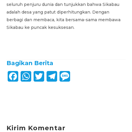
seluruh penjuru dunia dan tunjukkan bahwa Sikabau
adalah desa yang patut diperhitungkan. Dengan
berbagi dan membaca, kita bersama-sama membawa
Sikabau ke puncak kesuksesan.
Bagikan Berita
F
W
T
T
M
a
h
w
e
e
c
a
i
l
s
e
t
t
e
s
b
s
t
g
a
Kirim Komentar
o
A
e
r
g