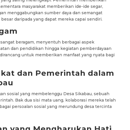
n yang saling melengkapi. Pemerintah memberikan
 sementara masyarakat memberikan ide-ide segar,
ngan menggabungkan sumber daya dan semangat
besar daripada yang dapat mereka capai sendiri.
agam
ini sangat beragam, menyentuh berbagai aspek
hatan dan pendidikan hingga kegiatan pemberdayaan
if dirancang untuk memberikan manfaat yang nyata bagi
akat dan Pemerintah dalam
abau
an sosial yang membelenggu Desa Sikabau, sebuah
rintah. Bak dua sisi mata uang, kolaborasi mereka telah
gai persoalan sosial yang merundung desa tercinta
tan yang Mengharukan Hati