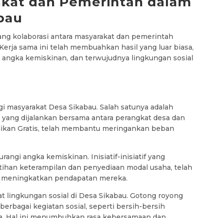
akat dan Pemerintah dalam
abau
ng kolaborasi antara masyarakat dan pemerintah
erja sama ini telah membuahkan hasil yang luar biasa,
a angka kemiskinan, dan terwujudnya lingkungan sosial
i masyarakat Desa Sikabau. Salah satunya adalah
 yang dijalankan bersama antara perangkat desa dan
dikan Gratis, telah membantu meringankan beban
rangi angka kemiskinan. Inisiatif-inisiatif yang
ihan keterampilan dan penyediaan modal usaha, telah
 meningkatkan pendapatan mereka.
t lingkungan sosial di Desa Sikabau. Gotong royong
 berbagai kegiatan sosial, seperti bersih-bersih
a. Hal ini menumbuhkan rasa kebersamaan dan