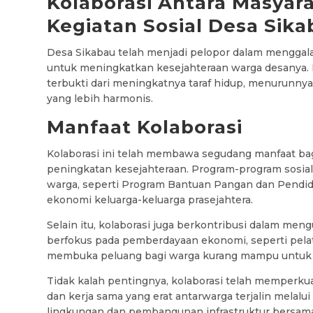
Kolaborasi Antara Masyar
Kegiatan Sosial Desa Sik
Desa Sikabau telah menjadi pelopor dalam menggala
untuk meningkatkan kesejahteraan warga desanya. K
terbukti dari meningkatnya taraf hidup, menurunny
yang lebih harmonis.
Manfaat Kolaborasi
Kolaborasi ini telah membawa segudang manfaat bag
peningkatan kesejahteraan. Program-program sosial
warga, seperti Program Bantuan Pangan dan Pendi
ekonomi keluarga-keluarga prasejahtera.
Selain itu, kolaborasi juga berkontribusi dalam mengu
berfokus pada pemberdayaan ekonomi, seperti pelat
membuka peluang bagi warga kurang mampu untuk
Tidak kalah pentingnya, kolaborasi telah memperkua
dan kerja sama yang erat antarwarga terjalin melalui
lingkungan dan pembangunan infrastruktur bersam