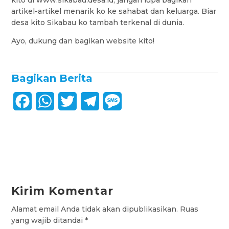
artikel-artikel menarik ko ke sahabat dan keluarga. Biar
desa kito Sikabau ko tambah terkenal di dunia.
Ayo, dukung dan bagikan website kito!
Bagikan Berita
F
W
T
T
M
a
h
w
e
e
c
a
i
l
s
e
t
t
e
s
b
s
t
g
a
Kirim Komentar
o
A
e
r
g
Alamat email Anda tidak akan dipublikasikan.
Ruas
o
p
r
a
e
yang wajib ditandai
*