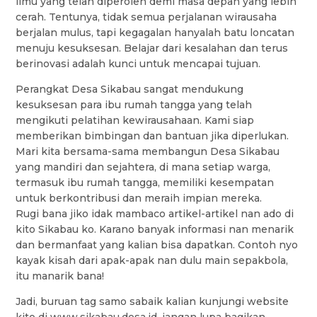
ilmu yang telah diperoleh demi masa depan yang lebih
cerah. Tentunya, tidak semua perjalanan wirausaha
berjalan mulus, tapi kegagalan hanyalah batu loncatan
menuju kesuksesan. Belajar dari kesalahan dan terus
berinovasi adalah kunci untuk mencapai tujuan.
Perangkat Desa Sikabau sangat mendukung
kesuksesan para ibu rumah tangga yang telah
mengikuti pelatihan kewirausahaan. Kami siap
memberikan bimbingan dan bantuan jika diperlukan.
Mari kita bersama-sama membangun Desa Sikabau
yang mandiri dan sejahtera, di mana setiap warga,
termasuk ibu rumah tangga, memiliki kesempatan
untuk berkontribusi dan meraih impian mereka.
Rugi bana jiko idak mambaco artikel-artikel nan ado di
kito Sikabau ko. Karano banyak informasi nan menarik
dan bermanfaat yang kalian bisa dapatkan. Contoh nyo
kayak kisah dari apak-apak nan dulu main sepakbola,
itu manarik bana!
Jadi, buruan tag samo sabaik kalian kunjungi website
kito di www.sikabau.desa.id, jangan lupa bagikan