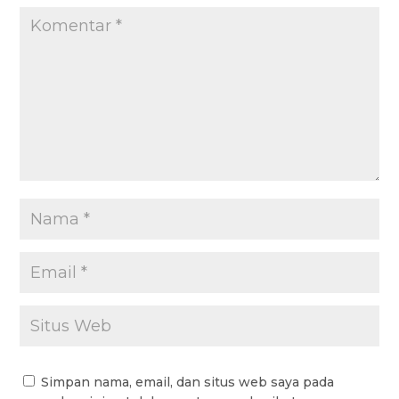
k
p
m
Simpan nama, email, dan situs web saya pada