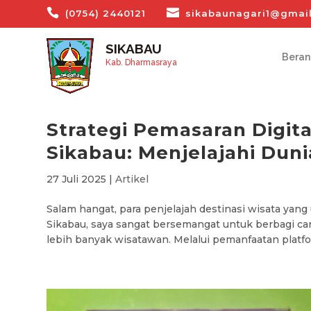
(0754) 2440121
sikabaunagari1@gmai
SIKABAU
Bera
Kab. Dharmasraya
Strategi Pemasaran Digita
Sikabau: Menjelajahi Dun
27 Juli 2025
|
Artikel
Salam hangat, para penjelajah destinasi wisata yan
Sikabau, saya sangat bersemangat untuk berbagi car
lebih banyak wisatawan. Melalui pemanfaatan platform 