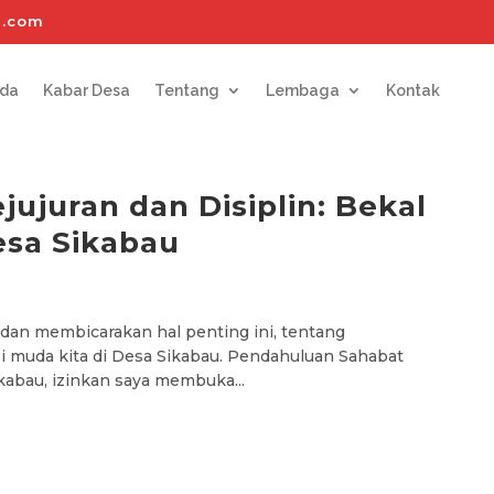
l.com
nda
Kabar Desa
Tentang
Lembaga
Kontak
jujuran dan Disiplin: Bekal
esa Sikabau
dan membicarakan hal penting ini, tentang
si muda kita di Desa Sikabau. Pendahuluan Sahabat
abau, izinkan saya membuka...