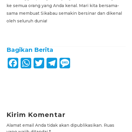
ke semua orang yang Anda kenal. Mari kita bersama-
sama membuat Sikabau semakin bersinar dan dikenal
oleh seluruh dunia!
Bagikan Berita
F
W
T
T
M
a
h
w
e
e
c
a
i
l
s
e
t
t
e
s
b
s
t
g
a
Kirim Komentar
o
A
e
r
g
Alamat email Anda tidak akan dipublikasikan.
Ruas
o
p
r
a
e
yang wajib ditandai
*