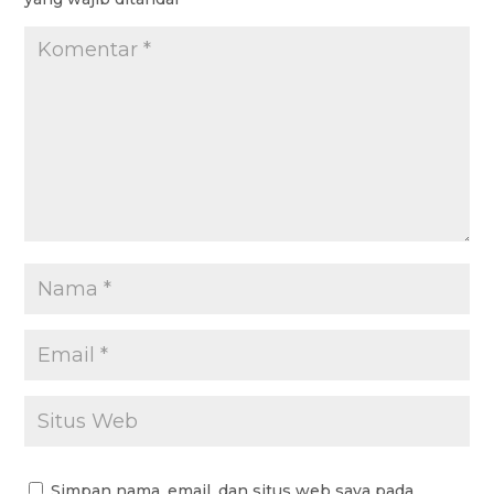
k
p
m
Simpan nama, email, dan situs web saya pada