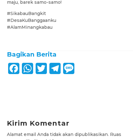
maju, barek samo-samo!
#SikabauBangkit
#DesaKuBanggaanku
#AlamMinangkabau
Bagikan Berita
F
W
T
T
M
a
h
w
e
e
c
a
i
l
s
e
t
t
e
s
b
s
t
g
a
Kirim Komentar
o
A
e
r
g
Alamat email Anda tidak akan dipublikasikan.
Ruas
o
p
r
a
e