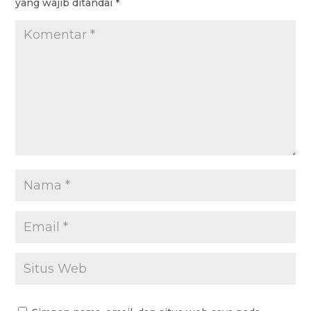
yang wajib ditandai
*
k
p
m