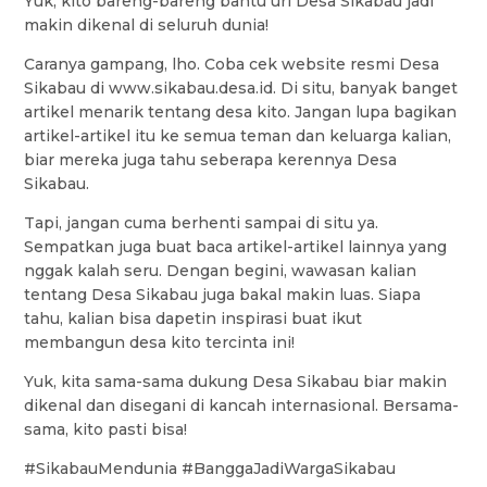
Yuk, kito bareng-bareng bantu uri Desa Sikabau jadi
makin dikenal di seluruh dunia!
Caranya gampang, lho. Coba cek website resmi Desa
Sikabau di www.sikabau.desa.id. Di situ, banyak banget
artikel menarik tentang desa kito. Jangan lupa bagikan
artikel-artikel itu ke semua teman dan keluarga kalian,
biar mereka juga tahu seberapa kerennya Desa
Sikabau.
Tapi, jangan cuma berhenti sampai di situ ya.
Sempatkan juga buat baca artikel-artikel lainnya yang
nggak kalah seru. Dengan begini, wawasan kalian
tentang Desa Sikabau juga bakal makin luas. Siapa
tahu, kalian bisa dapetin inspirasi buat ikut
membangun desa kito tercinta ini!
Yuk, kita sama-sama dukung Desa Sikabau biar makin
dikenal dan disegani di kancah internasional. Bersama-
sama, kito pasti bisa!
#SikabauMendunia #BanggaJadiWargaSikabau