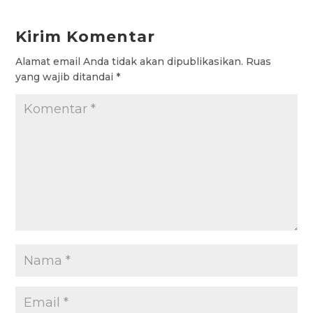
b
s
t
g
a
Kirim Komentar
o
A
e
r
g
Alamat email Anda tidak akan dipublikasikan.
Ruas
o
p
r
a
e
yang wajib ditandai
*
k
p
m