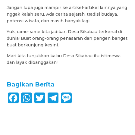
Jangan lupa juga mampir ke artikel-artikel lainnya yang
nggak kalah seru. Ada cerita sejarah, tradisi budaya,
potensi wisata, dan masih banyak lagi.
Yuk, rame-rame kita jadikan Desa Sikabau terkenal di
dunia! Buat orang-orang penasaran dan pengen banget
buat berkunjung kesini.
Mari kita tunjukkan kalau Desa Sikabau itu istimewa
dan layak dibanggakan!
Bagikan Berita
F
W
T
T
M
a
h
w
e
e
c
a
i
l
s
e
t
t
e
s