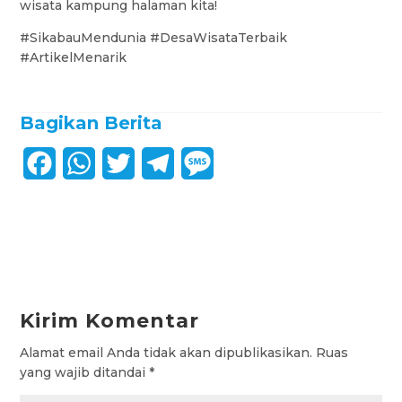
wisata kampung halaman kita!
#SikabauMendunia #DesaWisataTerbaik
#ArtikelMenarik
Bagikan Berita
F
W
T
T
M
a
h
w
e
e
c
a
i
l
s
e
t
t
e
s
b
s
t
g
a
Kirim Komentar
o
A
e
r
g
Alamat email Anda tidak akan dipublikasikan.
Ruas
o
p
r
a
e
yang wajib ditandai
*
k
p
m