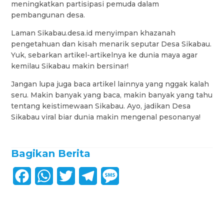
meningkatkan partisipasi pemuda dalam
pembangunan desa.
Laman Sikabau.desa.id menyimpan khazanah
pengetahuan dan kisah menarik seputar Desa Sikabau.
Yuk, sebarkan artikel-artikelnya ke dunia maya agar
kemilau Sikabau makin bersinar!
Jangan lupa juga baca artikel lainnya yang nggak kalah
seru. Makin banyak yang baca, makin banyak yang tahu
tentang keistimewaan Sikabau. Ayo, jadikan Desa
Sikabau viral biar dunia makin mengenal pesonanya!
Bagikan Berita
F
W
T
T
M
a
h
w
e
e
c
a
i
l
s