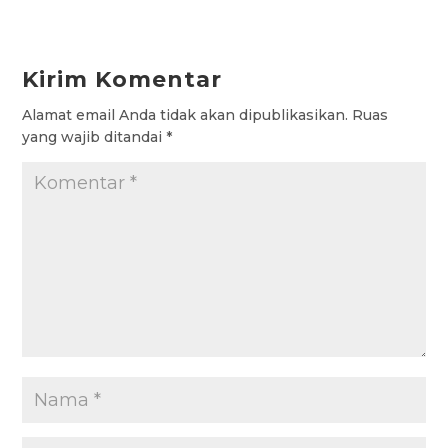
e
t
t
e
s
b
s
t
g
a
Kirim Komentar
o
A
e
r
g
Alamat email Anda tidak akan dipublikasikan.
Ruas
o
p
r
a
e
yang wajib ditandai
*
k
p
m