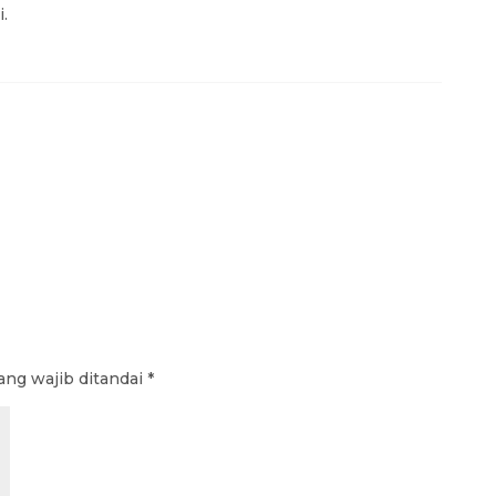
.
ang wajib ditandai
*