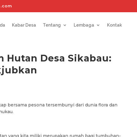
l.com
nda
Kabar Desa
Tentang
Lembaga
Kontak
m Hutan Desa Sikabau:
kjubkan
gkap bersama pesona tersembunyi dari dunia flora dan
mukau.
tan yang kita miliki merupakan rumah bagi tumbuhan-