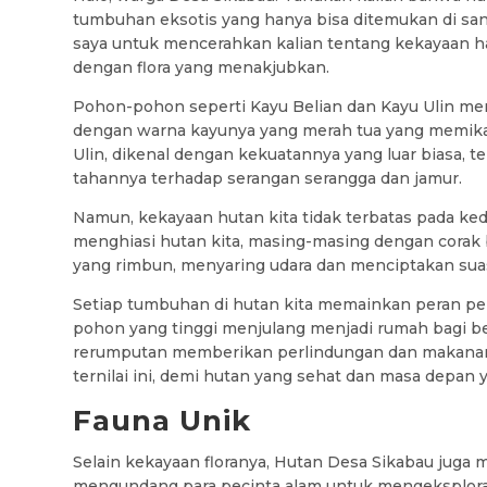
tumbuhan eksotis yang hanya bisa ditemukan di san
saya untuk mencerahkan kalian tentang kekayaan hay
dengan flora yang menakjubkan.
Pohon-pohon seperti Kayu Belian dan Kayu Ulin menj
dengan warna kayunya yang merah tua yang memikat
Ulin, dikenal dengan kekuatannya yang luar biasa, t
tahannya terhadap serangan serangga dan jamur.
Namun, kekayaan hutan kita tidak terbatas pada ked
menghiasi hutan kita, masing-masing dengan corak
yang rimbun, menyaring udara dan menciptakan suas
Setiap tumbuhan di hutan kita memainkan peran p
pohon yang tinggi menjulang menjadi rumah bagi 
rerumputan memberikan perlindungan dan makanan. M
ternilai ini, demi hutan yang sehat dan masa depan y
Fauna Unik
Selain kekayaan floranya, Hutan Desa Sikabau juga 
mengundang para pecinta alam untuk mengeksploras