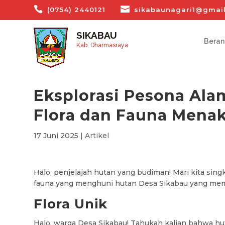
(0754) 2440121
sikabaunagari1@gmai
SIKABAU
Bera
Kab. Dharmasraya
Eksplorasi Pesona Ala
Flora dan Fauna Mena
17 Juni 2025
|
Artikel
Halo, penjelajah hutan yang budiman! Mari kita sin
fauna yang menghuni hutan Desa Sikabau yang me
Flora Unik
Halo, warga Desa Sikabau! Tahukah kalian bahwa hu