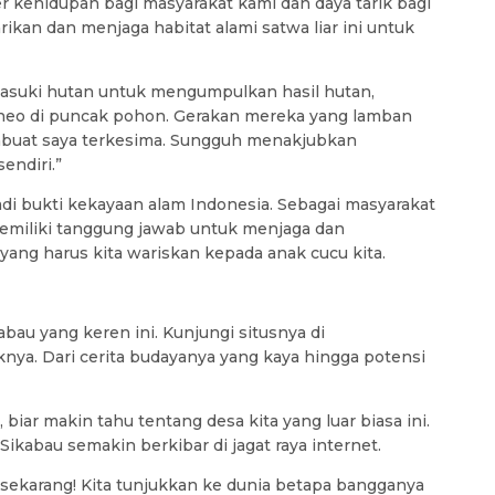
r kehidupan bagi masyarakat kami dan daya tarik bagi
ikan dan menjaga habitat alami satwa liar ini untuk
masuki hutan untuk mengumpulkan hasil hutan,
neo di puncak pohon. Gerakan mereka yang lamban
mbuat saya terkesima. Sungguh menakjubkan
endiri.”
di bukti kekayaan alam Indonesia. Sebagai masyarakat
memiliki tanggung jawab untuk menjaga dan
yang harus kita wariskan kepada anak cucu kita.
abau yang keren ini. Kunjungi situsnya di
knya. Dari cerita budayanya yang kaya hingga potensi
 biar makin tahu tentang desa kita yang luar biasa ini.
ikabau semakin berkibar di jagat raya internet.
 sekarang! Kita tunjukkan ke dunia betapa bangganya