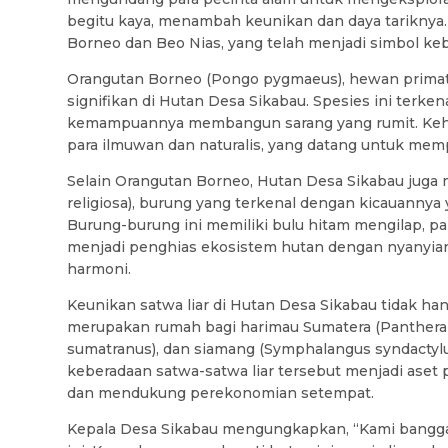
begitu kaya, menambah keunikan dan daya tariknya.
Borneo dan Beo Nias, yang telah menjadi simbol k
Orangutan Borneo (Pongo pygmaeus), hewan primata
signifikan di Hutan Desa Sikabau. Spesies ini terke
kemampuannya membangun sarang yang rumit. Keha
para ilmuwan dan naturalis, yang datang untuk memp
Selain Orangutan Borneo, Hutan Desa Sikabau juga me
religiosa), burung yang terkenal dengan kicauann
Burung-burung ini memiliki bulu hitam mengilap, p
menjadi penghias ekosistem hutan dengan nyanyia
harmoni.
Keunikan satwa liar di Hutan Desa Sikabau tidak han
merupakan rumah bagi harimau Sumatera (Panthera t
sumatranus), dan siamang (Symphalangus syndactyl
keberadaan satwa-satwa liar tersebut menjadi aset
dan mendukung perekonomian setempat.
Kepala Desa Sikabau mengungkapkan, “Kami bangga m