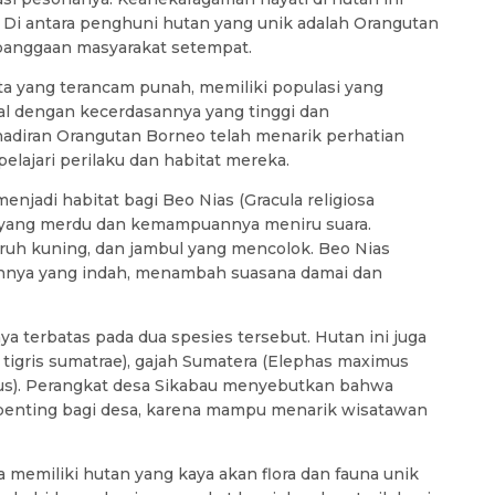
 Di antara penghuni hutan yang unik adalah Orangutan
ebanggaan masyarakat setempat.
 yang terancam punah, memiliki populasi yang
nal dengan kecerdasannya yang tinggi dan
diran Orangutan Borneo telah menarik perhatian
elajari perilaku dan habitat mereka.
njadi habitat bagi Beo Nias (Gracula religiosa
ya yang merdu dan kemampuannya meniru suara.
aruh kuning, dan jambul yang mencolok. Beo Nias
nnya yang indah, menambah suasana damai dan
ya terbatas pada dua spesies tersebut. Hutan ini juga
igris sumatrae), gajah Sumatera (Elephas maximus
us). Perangkat desa Sikabau menyebutkan bahwa
 penting bagi desa, karena mampu menarik wisatawan
emiliki hutan yang kaya akan flora dan fauna unik