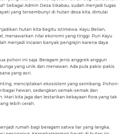
a? Sebagai Admin Desa Sikabau, sudah menjadi tugas
ati yang tersembunyi di hutan desa kita, dimulai
adikan hutan kita begitu istimewa. Kayu Belian,
, menawarkan nilai ekonomi yang tinggi. Pun Kayu
elah menjadi incaran banyak pengrajin karena daya
ua pohon ini saja. Beragam jenis anggrek anggun
 bunga yang unik dan menawan. Ada pula pakis-pakis
ana yang asri.
enting, menciptakan ekosistem yang seimbang. Pohon-
berbagai hewan, sedangkan semak-semak dan
ari kita jaga dan lestarikan kekayaan flora yang tak
ang lebih cerah.
menjadi rumah bagi beragam satwa liar yang langka,
i pesonanya. Keanekaragaman hayati di hutan ini