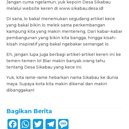
Jangan cuma ngelamun, yuk kepoin Desa Sikabau
melalui website keren di www.sikabau.desa.id!
Di sana, lo bakal menemukan segudang artikel kece
yang bakal bikin lo melek sama perkembangan
kampung kita yang makin mentereng. Dari kabar-kabar
pembangunan yang bikin kita bangga, hingga kisah-
kisah inspiratif yang bakal ngebakar semangat lo.
Eh, jangan lupa juga berbagi artikel-artikel keren ini ke
temen-temen lo! Biar makin banyak orang tahu
tentang Desa Sikabau yang kece ini.
Yuk, kita rame-rame hebarkan nama Sikabau ke dunia
maya. Supaya kota kita makin dikenal dan makin
dibanggakan!
Bagikan Berita
F
W
T
T
M