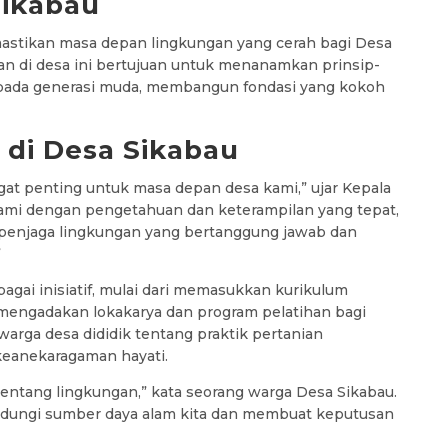
Sikabau
astikan masa depan lingkungan yang cerah bagi Desa
an di desa ini bertujuan untuk menanamkan prinsip-
epada generasi muda, membangun fondasi yang kokoh
 di Desa Sikabau
at penting untuk masa depan desa kami,” ujar Kepala
ami dengan pengetahuan dan keterampilan yang tepat,
penjaga lingkungan yang bertanggung jawab dan
”
gai inisiatif, mulai dari memasukkan kurikulum
 mengadakan lokakarya dan program pelatihan bagi
warga desa dididik tentang praktik pertanian
 keanekaragaman hayati.
tentang lingkungan,” kata seorang warga Desa Sikabau.
ndungi sumber daya alam kita dan membuat keputusan