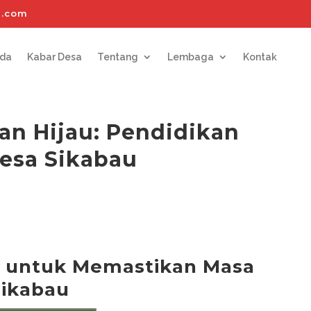
l.com
nda
Kabar Desa
Tentang
Lembaga
Kontak
n Hijau: Pendidikan
esa Sikabau
n untuk Memastikan Masa
Sikabau